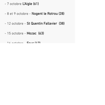
- 7 octobre
L'Aigle (61)
- 8 et 9 octobre -
Nogent le Rotrou (28)
- 12 octobre -
St Quentin Fallavier (38)
- 15 octobre -
Mozac (63)
- 16 octobre -
Feur (42)
- 18 octobre -
Montfermeil (93)
- 20 octobre -
Avalon (89)
- 24 octobre
La Ferté sous Jouarre (77)
- Du 25 au 27 octobre -
Neuilly/Seine (92)
- 4 et 5 novembre -
St Marcellin (38)
- 6 novembre -
Le plessis robinson (92)